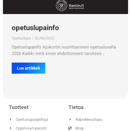
opetuslupainfo
Opetuslupa
02/06/2023
Opetuslupainfo Ajokortin suorittaminen opetusluvalla
2026 Kaikki mitä sinun ehdottomasti tarvitsee…
Lue artikkeli
Tuotteet
Tietoa
Opetuslupaopettaja
Ikäpoikkeuslupa
Oppimisympäristö
Blogi