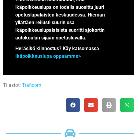
ikäpoikkeuslupa on todella suosittu juuri
opetuslupalaisten keskuudessa. Hieman
yllättäen reilusti suurin osa
ikäpoikkeuslupalaisista suoritti ajokortin
autokoulun sijaan opetusluvalla.
Heräsikö kiinnostus? Käy katsomassa
Ikäpoikkeuslupa oppaamme>
Tilastot:
Traficom