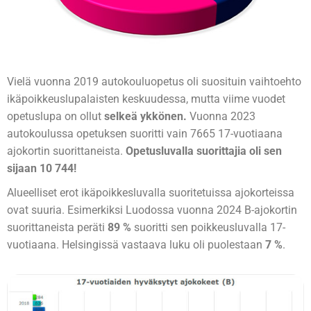
Vielä vuonna 2019 autokouluopetus oli suosituin vaihtoehto
ikäpoikkeuslupalaisten keskuudessa, mutta viime vuodet
opetuslupa on ollut
selkeä ykkönen.
Vuonna 2023
autokoulussa opetuksen suoritti vain 7665 17-vuotiaana
ajokortin suorittaneista.
Opetusluvalla suorittajia oli sen
sijaan 10 744!
Alueelliset erot ikäpoikkesluvalla suoritetuissa ajokorteissa
ovat suuria. Esimerkiksi Luodossa vuonna 2024 B-ajokortin
suorittaneista peräti
89 %
suoritti sen poikkeusluvalla 17-
vuotiaana. Helsingissä vastaava luku oli puolestaan
7 %
.