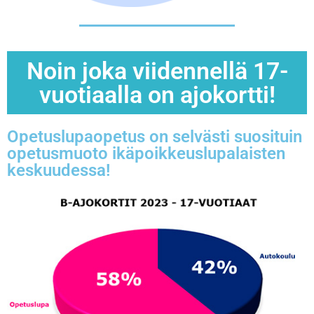
Noin joka viidennellä 17-
vuotiaalla on ajokortti!
Opetuslupaopetus on selvästi suosituin
opetusmuoto ikäpoikkeuslupalaisten
keskuudessa!