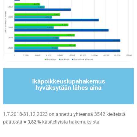
Ikäpoikkeuslupahakemus
hyväksytään.
hyväksytään lähes aina
96,18 % ikäpoikkeulupahakemuksista
1.7.2018-31.12.2023 on annettu yhteensä 3542 kielteistä
päätöstä =
käsitellyistä hakemuksista.
3,82 %