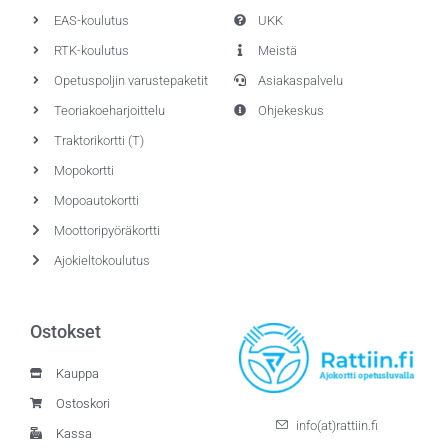
EAS-koulutus
UKK
RTK-koulutus
Meistä
Opetuspoljin varustepaketit
Asiakaspalvelu
Teoriakoeharjoittelu
Ohjekeskus
Traktorikortti (T)
Mopokortti
Mopoautokortti
Moottoripyöräkortti
Ajokieltokoulutus
Ostokset
Kauppa
Ostoskori
info(at)rattiin.fi
Kassa