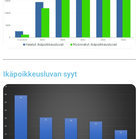
Ikäpoikkeusluvan syyt