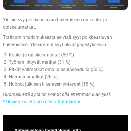
Yleisin syy poikkeusluvan hakemiseen on koulu- ja
opiskelumatkat.
Traficomin tutkimuksesta selviää syyt poikkeusluvan
hakemiseen. Yleisimmät syyt olivat järjestyksessä:
Koulu- ja opiskelumatkat (59 %)
Työhön liittyvät matkat (31 %)
Pitkät välimatkat omalla asuinseudulla (30 %)
Harrastusmatkat (26 %)
Huonot julkisen liikenteen yhteydet (15 %)
Huomaa, että syitä on voinut olla enemmän kuin yksi.
* Uusien kuljettajien seurantatutkimus
Yhteenvetona todettakoon, että