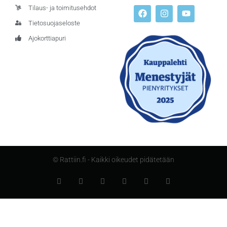
Tilaus- ja toimitusehdot
Tietosuojaseloste
Ajokorttiapuri
© Rattiin.fi - Kaikki oikeudet pidätetään