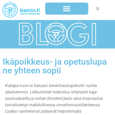
Ikäpoikkeus- ja opetuslupa
ne yhteen sopii
Kukapa nuori ei haluaisi henkilöautoajokortti vuotta
aikaisemmin. Liikkuminen helpottuu erityisesti haja-
asutusalueilla ja onhan (moderni)auto aina mopoautoa
turvallisempi mahdollisessa onnettomuustilanteessa.
Lisäksi vanhemmat pääsevät helpommalla