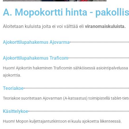
A. Mopokortti hinta - pakollis
Aloitetaan kuluista joita ei voi välttää eli
viranomaiskuluista.
Ajokorttilupahakemus Ajovarma
Ajokorttilupahakemus Traficom
Huom! Ajokortin hakeminen Traficomin sähköisessä asiointipalvelussa on
ajokorttia.
Teoriakoe
Teoriakoe suoritetaan Ajovarman (A-katsastus) toimipistellä tablet-tiet
Käsittelykoe
Huom! Mopon kuljettajantutkintoon ei kuulu ajokoetta liikenteessä.