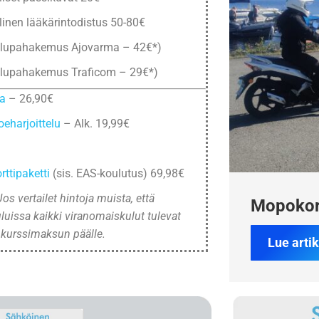
inen lääkärintodistus 50-80€
slupahakemus Ajovarma – 42€*)
slupahakemus Traficom – 29€*)
ja
– 26,90€
oeharjoittelu
– Alk. 19,99€
ttipaketti
(sis. EAS-koulutus) 69,98€
os vertailet hintoja muista, että
Mopokort
luissa kaikki viranomaiskulut tulevat
 kurssimaksun päälle.
Lue artik