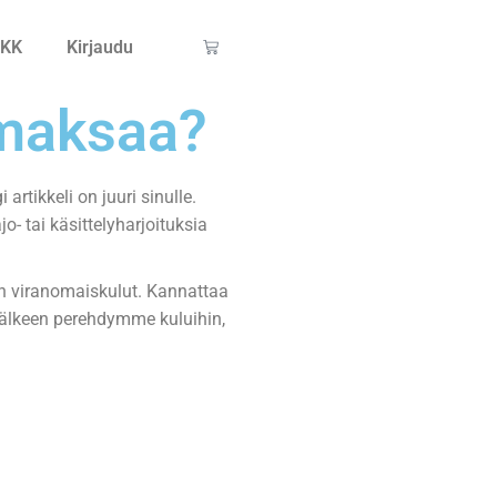
KK
Kirjaudu
 maksaa?
artikkeli on juuri sinulle.
jo- tai käsittelyharjoituksia
ten viranomaiskulut. Kannattaa
jälkeen perehdymme kuluihin,