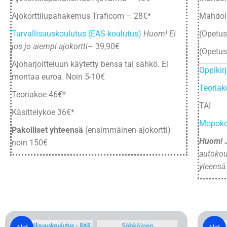
Ajokorttilupahakemus Traficom – 28€*
Mahdoll
Turvallisuuskoulutus (EAS-koulutus)
Huom! Ei
(Opetu
jos jo aiempi ajokortti
– 39,90€
(Opetu
Ajoharjoitteluun käytetty bensa tai sähkö. Ei
Oppikir
montaa euroa. Noin 5-10€
Teoriak
Teoriakoe 46€*
TAI
Käsittelykoe 36€*
Mopokor
Pakolliset yhteensä
(ensimmäinen ajokortti)
Huom!
J
noin 150€
autokou
yleensä