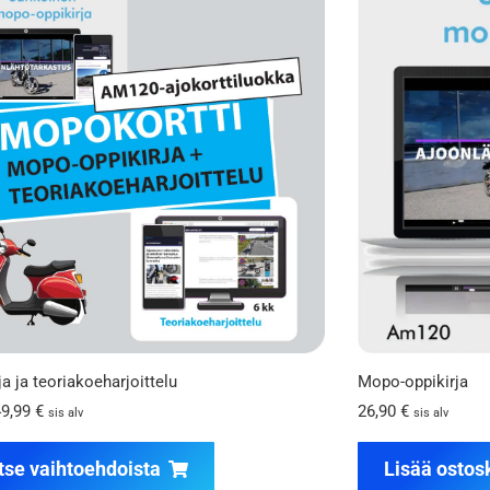
a ja teoriakoeharjoittelu
Mopo-oppikirja
49,99
€
26,90
€
sis alv
sis alv
tse vaihtoehdoista
Lisää ostos