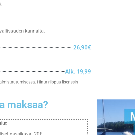
ä.
rvallisuuden kannalta.
26,90€
Alk. 19,99
almistautumisessa. Hinta riippuu lisenssin
la maksaa?
lut
iset passikuvat 20€