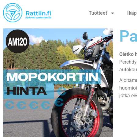
Tuotteet
Ikäp
Pa
Oletko 
Perehdy
autokou
Aloitamm
huomioi
jotka ei