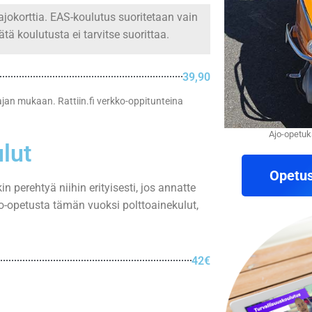
ajokorttia. EAS-koulutus suoritetaan vain
tätä koulutusta ei tarvitse suorittaa.
39,90
oajan mukaan. Rattiin.fi verkko-oppitunteina
Ajo-opetuk
lut
Opetus
n perehtyä niihin erityisesti, jos annatte
jo-opetusta tämän vuoksi polttoainekulut,
42€