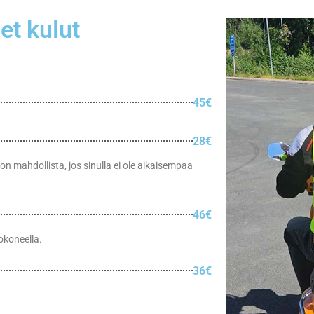
et kulut
45€
28€
 mahdollista, jos sinulla ei ole aikaisempaa
46€
okoneella.
36€