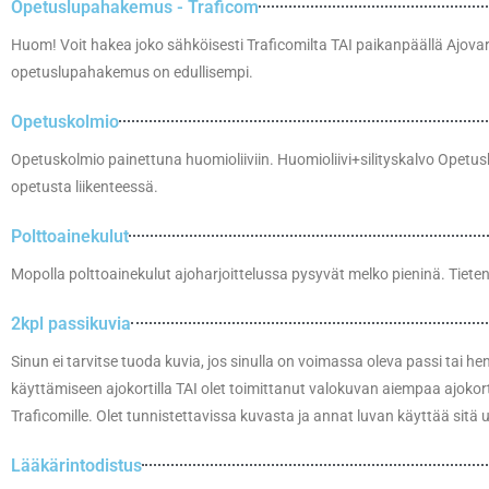
Opetuslupahakemus - Traficom
Huom! Voit hakea joko sähköisesti Traficomilta TAI paikanpäällä Ajova
opetuslupahakemus on edullisempi.
Opetuskolmio
Opetuskolmio painettuna huomioliiviin. Huomioliivi+silityskalvo Opetus
opetusta liikenteessä.
Polttoainekulut
Mopolla polttoainekulut ajoharjoittelussa pysyvät melko pieninä. Tietenk
2kpl passikuvia
Sinun ei tarvitse tuoda kuvia, jos sinulla on voimassa oleva passi tai he
käyttämiseen ajokortilla TAI olet toimittanut valokuvan aiempaa ajokortt
Traficomille. Olet tunnistettavissa kuvasta ja annat luvan käyttää sitä 
Lääkärintodistus