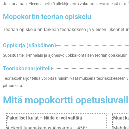
Jos tarvitaan. Yleensä pelkkä allekirjoitettu vakuutus terveydestä riittä
Mopokortin teorian opiskelu
Teorian opiskelu on tärkeää teoriakokeen ja yleisen liikennetu
Oppikirja (sähköinen)
Suositus tieliikennelain ja ajoneuvoluokkakohtaisen teorian opiskeluun.
Teoriakoeharjoittelu
Teoriakoeharjoittelua voi pitää minimi vaatimuksena teoriakokeeseen v
pituudesta.
Mitä mopokortti opetusluval
Pakolliset kulut – Näitä ei voi välttää
Muut ku
Ajokorttilupahakemus Ajovarma – 45€*
Mahdoll