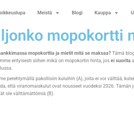
oikkeuslupa
Meistä
Blogi
Kauppa
U
ljonko mopokortti
hankkimassa mopokorttia ja mietit mitä se maksaa?
Tämä blogi 
mme erityisesti siihen mikä on mopokortin hinta, jos
ei suorita
a
lussa.
e perehtymällä pakollisiin kuluihin (A), joita ei voi välttää, ku
da, että viranomaiskulut ovat nousseet vuodeksi 2026. Tämän 
vät ole välttämättömiä (B).