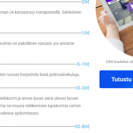
29€
rman (A-katsastus) toimipisteellä. Sähköinen
10€
kolmio on pakollinen varuste, jos annatte
EAS-koulutus on
5-10€
in runsas harjoittelu lisää polttoainekuluja.
Tutustu
10-20€
nkilökortti ja annat luvan siinä olevan kuvan
ia tai muuta tieliikenteen lupakorttia varten
uudessa ajokortissasi.
50-80€