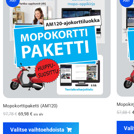
Ale!
Ale!
Mopokirj
Mopokorttipaketti (AM120)
57,88
€
97,78
€
69,98
€
sis alv
Vali
Valitse vaihtoehdoista