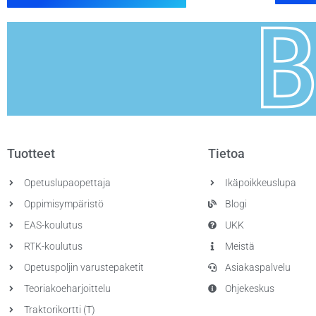
Tuotteet
Tietoa
Opetuslupaopettaja
Ikäpoikkeuslupa
Oppimisympäristö
Blogi
EAS-koulutus
UKK
RTK-koulutus
Meistä
Opetuspoljin varustepaketit
Asiakaspalvelu
Teoriakoeharjoittelu
Ohjekeskus
Traktorikortti (T)