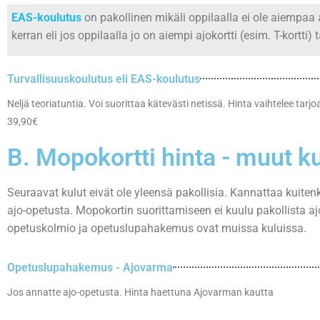
EAS-koulutus
on pakollinen mikäli oppilaalla ei ole aiempaa 
kerran eli jos oppilaalla jo on aiempi ajokortti (esim. T-kortti) 
Turvallisuuskoulutus eli EAS-koulutus
Neljä teoriatuntia. Voi suorittaa kätevästi netissä. Hinta vaihtelee tarj
39,90€
B. Mopokortti hinta - muut ku
Seuraavat kulut eivät ole yleensä pakollisia. Kannattaa kuitenki
ajo-opetusta. Mopokortin suorittamiseen ei kuulu pakollista a
opetuskolmio ja opetuslupahakemus ovat muissa kuluissa.
Opetuslupahakemus - Ajovarma
Jos annatte ajo-opetusta. Hinta haettuna Ajovarman kautta