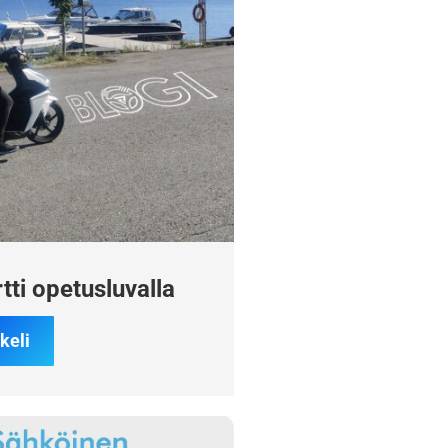
ti opetusluvalla
keli