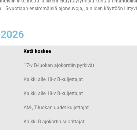
nteisiin
liikennettä ja liikennekäyttäytymistä kohtaan
mahdollis
5-vuotiaan ensimmäisiä ajoneuvoja, ja niiden käyttöön liittyvi
i 2026
Ketä koskee
17-v B-luokan ajokorttiin pyrkivät
Kaikki alle 18-v B-kuljettajat
Kaikki alle 18-v B-kuljettajat
AM-, T-luokan uudet kuljettajat
Kaikki B-ajokortin suorittajat