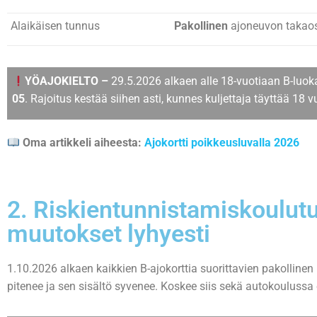
Alaikäisen tunnus
Pakollinen
ajoneuvon takao
YÖAJOKIELTO –
29.5.2026 alkaen alle 18-vuotiaan B-luok
05
. Rajoitus kestää siihen asti, kunnes kuljettaja täyttää 18 v
Oma artikkeli aiheesta:
Ajokortti poikkeusluvalla 2026
2. Riskientunnistamiskoulut
muutokset lyhyesti
1.10.2026 alkaen kaikkien B-ajokorttia suorittavien pakolline
pitenee ja sen sisältö syvenee. Koskee siis sekä autokoulussa e