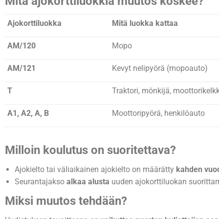
Mitä ajokorttiluokkia muutos koskee?
Ajokorttiluokka
Mitä luokka kattaa
AM/120
Mopo
AM/121
Kevyt nelipyörä (mopoauto)
T
Traktori, mönkijä, moottorikelk
A1, A2, A, B
Moottoripyörä, henkilöauto
Milloin koulutus on suoritettava?
Ajokielto tai väliaikainen ajokielto on määrätty
kahden vuo
Seurantajakso
alkaa alusta
uuden ajokorttiluokan suorittam
Miksi muutos tehdään?