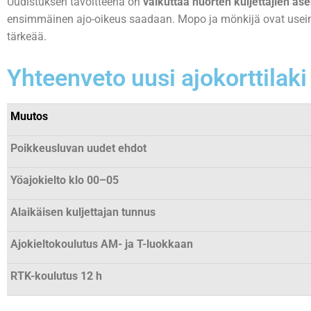
Uudistuksen tavoitteena on
vaikuttaa nuorten kuljettajien ase
ensimmäinen ajo-oikeus saadaan. Mopo ja mönkijä ovat usein 1
tärkeää.
Yhteenveto uusi ajokorttilak
Muutos
Poikkeusluvan uudet ehdot
Yöajokielto klo 00–05
Alaikäisen kuljettajan tunnus
Ajokieltokoulutus AM- ja T-luokkaan
RTK-koulutus 12 h