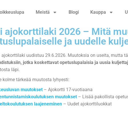
oikkeuslupa
Meistä
Blogi
Kauppa
U
i ajokorttilaki 2026 – Mitä mu
uslupalaiselle ja uudelle kulje
ajokorttilaki uudistuu 29.6.2026. Muutoksia on useita, mutta t
udistuksiin, jotka koskettavat opetuslupalaisia ja uusia kuljetta
osta läpi.
kolme tärkeää muutosta lyhyesti:
keusluvan muutokset
– Ajokortti 17-vuotiaana
ientunnistamiskoulutuksen muutokset
– Lisää pakollista opetu
ieltokoulutuksen laajeneminen
– Uudet ajokorttiluokkat