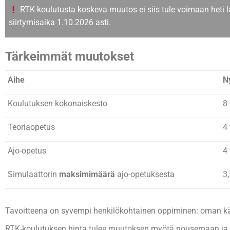
RTK-koulutusta koskeva muutos ei siis tule voimaan heti 
siirtymisaika 1.10.2026 asti.
Tärkeimmät muutokset
Aihe
N
Koulutuksen kokonaiskesto
8 
Teoriaopetus
4 
Ajo-opetus
4 
Simulaattorin
maksimimäärä
ajo-opetuksesta
3,
Tavoitteena on syvempi henkilökohtainen oppiminen: oman kä
RTK-koulutuksen hinta tulee muutoksen myötä nousemaan ja nä