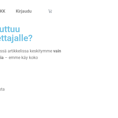
KK
Kirjaudu
uttuu
ttajalle?
ässä artikkelissa keskitymme
vain
jia
– emme käy koko
sta