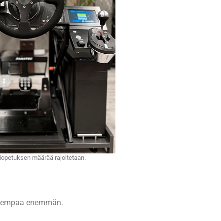
iopetuksen määrää rajoitetaan.
n aiempaa enemmän.