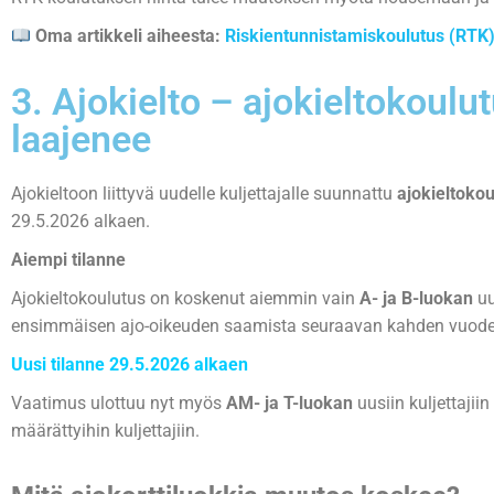
Oma artikkeli aiheesta:
Riskientunnistamiskoulutus (RTK)
3. Ajokielto – ajokieltokoulu
laajenee
Ajokieltoon liittyvä uudelle kuljettajalle suunnattu
ajokieltokou
29.5.2026 alkaen.
Aiempi tilanne
Ajokieltokoulutus on koskenut aiemmin vain
A- ja B-luokan
uu
ensimmäisen ajo-oikeuden saamista seuraavan kahden vuode
Uusi tilanne 29.5.2026 alkaen
Vaatimus ulottuu nyt myös
AM- ja T-luokan
uusiin kuljettajii
määrättyihin kuljettajiin.