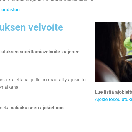
 uudistuu
tuksen velvoite
lutuksen suorittamisvelvoite laajenee
sia kuljettajia, joille on määrätty ajokielto
n aikana.
Lue lisää ajokiel
Ajokieltokoulutuk
n sekä
väliaikaiseen ajokieltoon