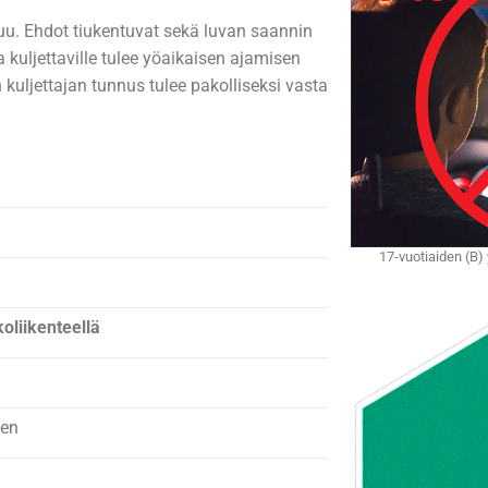
uu. Ehdot tiukentuvat sekä luvan saannin
a kuljettaville tulee yöaikaisen ajamisen
 kuljettajan tunnus tulee pakolliseksi vasta
17-vuotiaiden (B)
koliikenteellä
sen