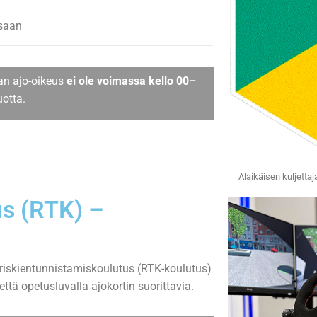
saan
an ajo-oikeus
ei ole voimassa kello 00–
uotta.
Alaikäisen kuljetta
us (RTK) –
n riskientunnistamiskoulutus (RTK-koulutus)
ttä opetusluvalla ajokortin suorittavia.