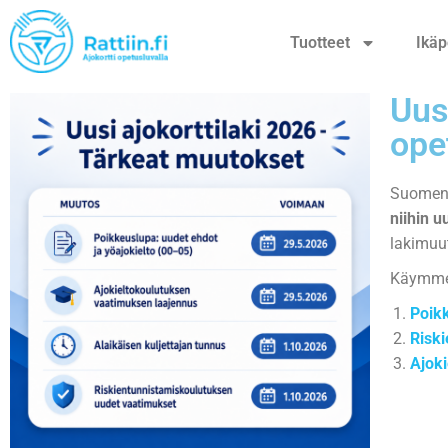
Tuotteet
Ikäp
Uus
opet
Suomen 
niihin u
lakimuut
Käymme 
Poik
Risk
Ajok