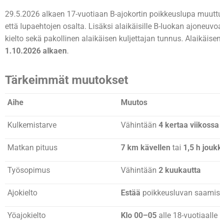
29.5.2026 alkaen 17-vuotiaan B-ajokortin poikkeuslupa muutt
että lupaehtojen osalta. Lisäksi alaikäisille B-luokan ajoneuvo
kielto sekä pakollinen alaikäisen kuljettajan tunnus. Alaikäisen
1.10.2026 alkaen
.
Tärkeimmät muutokset
Aihe
Muutos
Kulkemistarve
Vähintään
4 kertaa viikossa
Matkan pituus
7 km kävellen
tai
1,5 h jouk
Työsopimus
Vähintään
2 kuukautta
Ajokielto
Estää
poikkeusluvan saami
Yöajokielto
Klo 00–05
alle 18-vuotiaalle