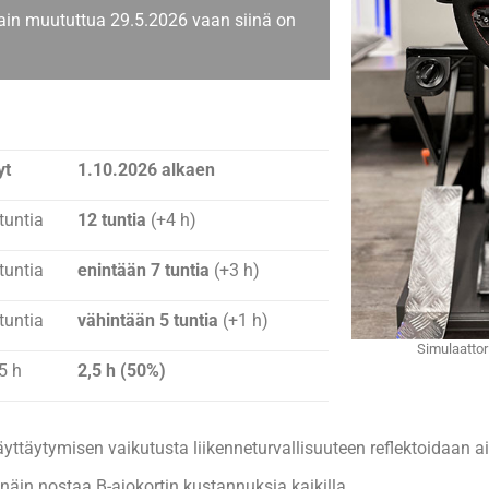
lain muututtua 29.5.2026 vaan siinä on
yt
1.10.2026 alkaen
tuntia
12 tuntia
(+4 h)
tuntia
enintään 7 tuntia
(+3 h)
tuntia
vähintään 5 tuntia
(+1 h)
Simulaattor
5 h
2,5 h (50%)
yttäytymisen vaikutusta liikenneturvallisuuteen reflektoidaa
in nostaa B-ajokortin kustannuksia kaikilla.