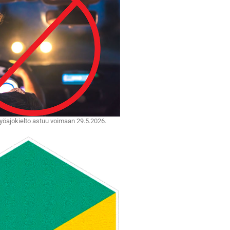
 yöajokielto astuu voimaan 29.5.2026.