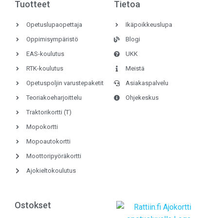
Tuotteet
Tietoa
Opetuslupaopettaja
Ikäpoikkeuslupa
Oppimisympäristö
Blogi
EAS-koulutus
UKK
RTK-koulutus
Meistä
Opetuspoljin varustepaketit
Asiakaspalvelu
Teoriakoeharjoittelu
Ohjekeskus
Traktorikortti (T)
Mopokortti
Mopoautokortti
Moottoripyöräkortti
Ajokieltokoulutus
Ostokset