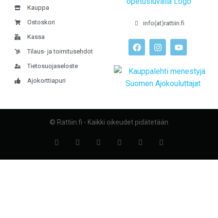
Kauppa
Ostoskori
info(at)rattiin.fi
Kassa
Tilaus- ja toimitusehdot
Tietosuojaseloste
Ajokorttiapuri
© Rattiin.fi - Kaikki oikeudet pidätetään