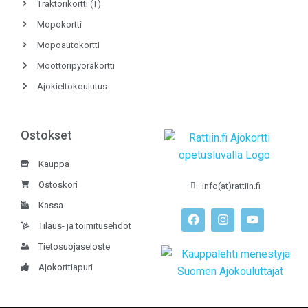
Traktorikortti (T)
Mopokortti
Mopoautokortti
Moottoripyöräkortti
Ajokieltokoulutus
Ostokset
Kauppa
Ostoskori
info(at)rattiin.fi
Kassa
Tilaus- ja toimitusehdot
Tietosuojaseloste
Ajokorttiapuri