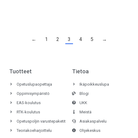
ajokorttiteorian oppimista ja harjoittelua. Ja
suosittelemme aina, että…
←
1
2
3
4
5
→
Tuotteet
Tietoa
Opetuslupaopettaja
Ikäpoikkeuslupa
Oppimisympäristö
Blogi
EAS-koulutus
UKK
RTK-koulutus
Meistä
Opetuspoljin varustepaketit
Asiakaspalvelu
Teoriakoeharjoittelu
Ohjekeskus