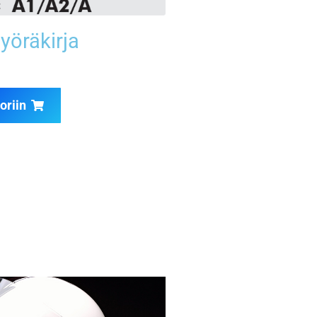
yöräkirja
oriin