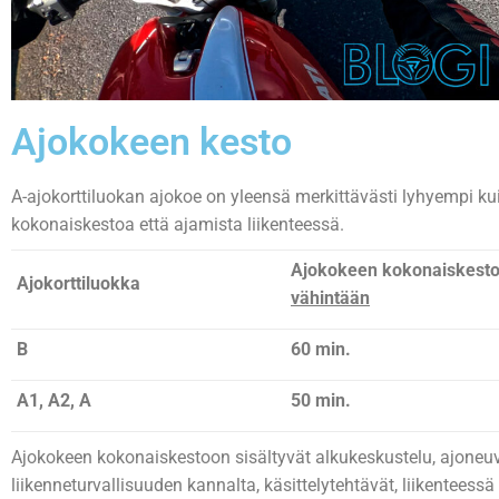
Ajokokeen kesto
A-ajokorttiluokan ajokoe on yleensä merkittävästi lyhyempi k
kokonaiskestoa että ajamista liikenteessä.
Ajokokeen kokonaiskest
Ajokorttiluokka
vähintään
B
60 min.
A1, A2, A
50 min.
Ajokokeen kokonaiskestoon sisältyvät alkukeskustelu, ajoneuv
liikenneturvallisuuden kannalta, käsittelytehtävät, liikentees