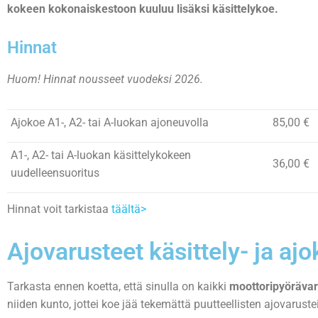
kokeen kokonaiskestoon kuuluu lisäksi käsittelykoe.
Hinnat
Huom! Hinnat nousseet vuodeksi 2026.
Ajokoe A1-, A2- tai A-luokan ajoneuvolla
85,00 €
A1-, A2- tai A-luokan käsittelykokeen
36,00 €
uudelleensuoritus
Hinnat voit tarkistaa
täältä>
Ajovarusteet käsittely- ja a
Tarkasta ennen koetta, että sinulla on kaikki
moottoripyöräva
niiden kunto, jottei koe jää tekemättä puutteellisten ajovarus