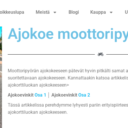
oikkeuslupa
Meistä
Blogi
Kauppa
U
Ajokoe moottoripy
Moottoripyörän ajokokeeseen pätevät hyvin pitkälti samat a
suoritettavaan ajokokeeseen. Kannattaakin katsoa artikkelis
ajokorttiluokan ajokokeeseen>
Ajokoevinkit
Osa 1
│ Ajokoevinkit
Osa 2
Tässä artikkelissa perehdymme lyhyesti pariin erityispiirteese
ajokorttiluokan ajokokeeseen.