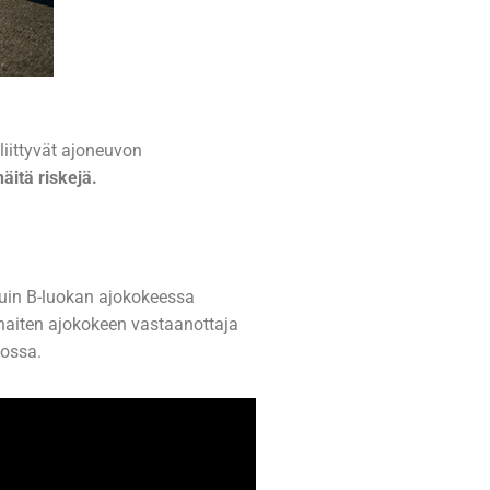
 liittyvät ajoneuvon
näitä riskejä.
 kuin B-luokan ajokokeessa
aiten ajokokeen vastaanottaja
eossa.