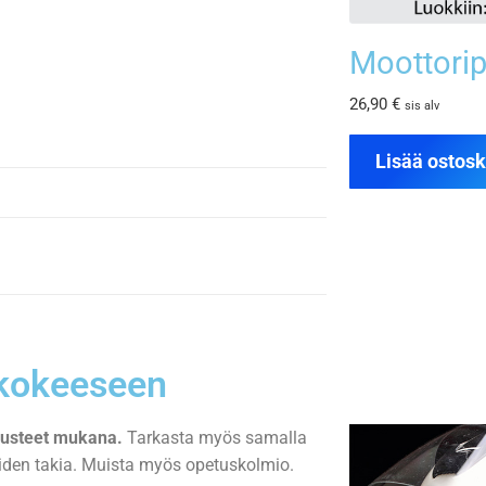
Moottorip
26,90
€
sis alv
Lisää ostosk
jokokeeseen
rusteet mukana.
Tarkasta myös samalla
teiden takia. Muista myös opetuskolmio.