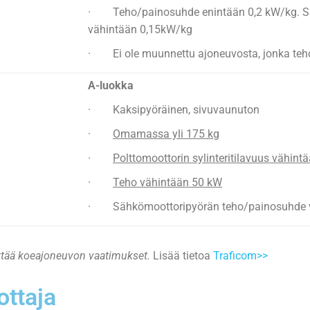
· Teho/painosuhde enintään 0,2 kW/kg. S
vähintään 0,15kW/kg
· Ei ole muunnettu ajoneuvosta, jonka teho
A-luokka
· Kaksipyöräinen, sivuvaunuton
·
Omamassa yli 175 kg
·
Polttomoottorin sylinteritilavuus vähin
·
Teho vähintään 50 kW
· Sähkömoottoripyörän teho/painosuhde v
yttää koeajoneuvon vaatimukset.
Lisää tietoa
Traficom>>
ottaja