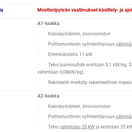
la
Moottoripyörän vaatimukset käsittely- ja aj
A1-luokka
· Kaksipyöräinen, sivuvaunuton
· Polttomoottorin sylinteritilavuus
vähint
· Enimmäisteho 11 kW
· Teho/painosuhde enintään 0,1 kW/kg. S
vähintään 0,08kW/kg)
· Rekisteriin merkitty rakenteellinen nope
A2-luokka
· Kaksipyöräinen, sivuvaunuton
· Polttomoottorin sylinteritilavuus
vähint
· Teho
vähintään 20 kW
ja enintään 35 k