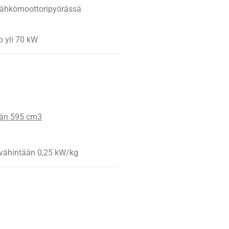
ähkömoottoripyörässä
 yli 70 kW
tään 595 cm3
ähintään 0,25 kW/kg