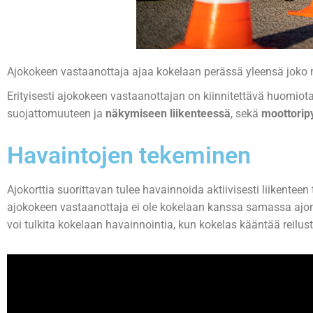
Ajokokeen vastaanottaja ajaa kokelaan perässä yleensä joko mo
Erityisesti ajokokeen vastaanottajan on kiinnitettävä huomiota 
suojattomuuteen ja
näkymiseen liikenteessä
, sekä
moottoripyö
Havaintojen tekeminen
Ajokorttia suorittavan tulee havainnoida aktiivisesti liikente
ajokokeen vastaanottaja ei ole kokelaan kanssa samassa aj
voi tulkita kokelaan havainnointia, kun kokelas kääntää reilus