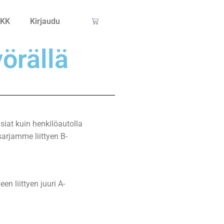
KK
Kirjaudu
örällä
siat kuin henkilöautolla
arjamme liittyen B-
en liittyen juuri A-