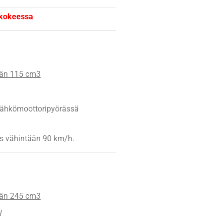
okokeessa
ään 115 cm3
ähkömoottoripyörässä
us vähintään 90 km/h.
ään 245 cm3
W