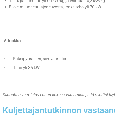
Teho/painosuhde yli 0,1kW/kg ja enintään 0,2 kW/kg
Ei ole muunnettu ajoneuvosta, jonka teho yli 70 kW
A-luokka
· Kaksipyöräinen, sivuvaunuton
· Teho yli 35 kW
Kannattaa varmistaa ennen kokeen varaamista, että pyöräsi tä
Kuljettajantutkinnon vastaan