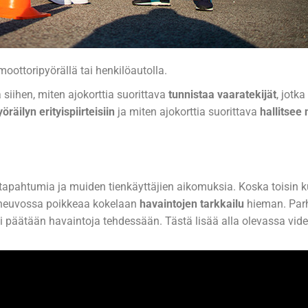
ottoripyörällä tai henkilöautolla.
siihen, miten ajokorttia suorittava
tunnistaa vaaratekijät
, jotka
räilyn erityispiirteisiin
ja miten ajokorttia suorittava
hallitsee 
en tapahtumia ja muiden tienkäyttäjien aikomuksia. Koska toisin
oneuvossa poikkeaa kokelaan
havaintojen tarkkailu
hieman. Parh
ti päätään havaintoja tehdessään. Tästä lisää alla olevassa vid