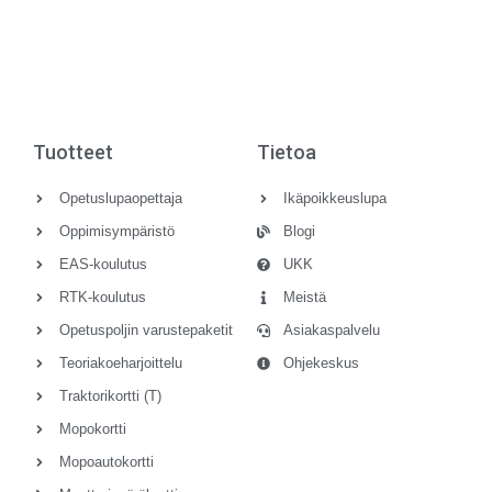
Ajokorttia suorittavan tulee näyttää, että hän osaa ottaa
tutkinnossa…
Tuotteet
Tietoa
Opetuslupaopettaja
Ikäpoikkeuslupa
Oppimisympäristö
Blogi
EAS-koulutus
UKK
RTK-koulutus
Meistä
Opetuspoljin varustepaketit
Asiakaspalvelu
Teoriakoeharjoittelu
Ohjekeskus
Traktorikortti (T)
Mopokortti
Mopoautokortti