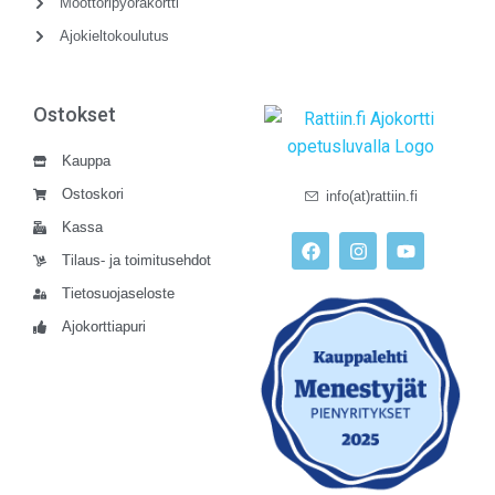
Moottoripyöräkortti
Ajokieltokoulutus
Ostokset
Kauppa
Ostoskori
info(at)rattiin.fi
Kassa
Tilaus- ja toimitusehdot
Tietosuojaseloste
Ajokorttiapuri