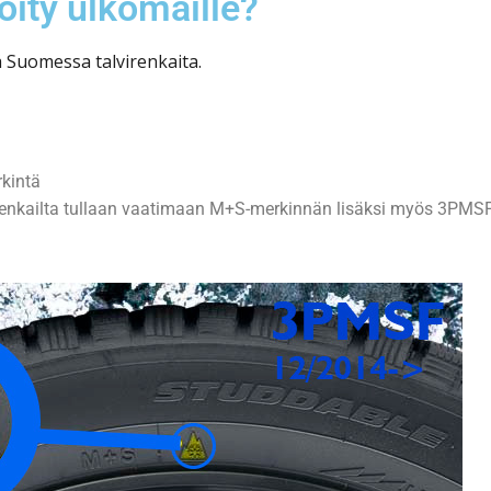
öity ulkomaille?
 Suomessa talvirenkaita.
kintä
renkailta tullaan vaatimaan M+S-merkinnän lisäksi myös 3PMSF-