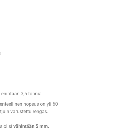
a:
 enintään 3,5 tonnia.
kenteellinen nopeus on yli 60
tjuin varustettu rengas.
s olisi
vähintään 5 mm.