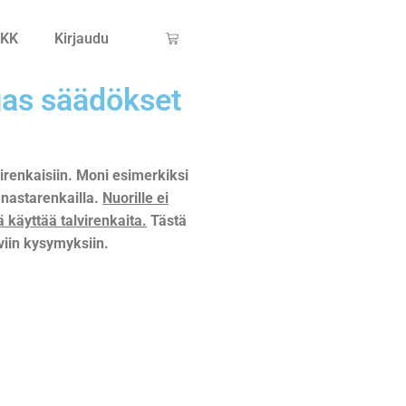
KK
Kirjaudu
ngas säädökset
virenkaisiin. Moni esimerkiksi
a nastarenkailla.
Nuorille ei
käyttää talvirenkaita.
Tästä
viin kysymyksiin.