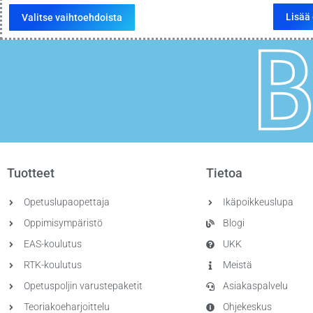
Lisää 
Valitse vaihtoehdoista
Tuotteet
Tietoa
Opetuslupaopettaja
Ikäpoikkeuslupa
Oppimisympäristö
Blogi
EAS-koulutus
UKK
RTK-koulutus
Meistä
Opetuspoljin varustepaketit
Asiakaspalvelu
Teoriakoeharjoittelu
Ohjekeskus