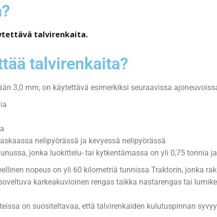
a?
äytettävä talvirenkaita.
tää talvirenkaita?
tään 3,0 mm, on käytettävä esimerkiksi seuraavissa ajoneuvoiss
ia
ia
raskaassa nelipyörässä ja kevyessä nelipyörässä
nussa, jonka luokittelu- tai kytkentämassa on yli 0,75 tonnia ja
eellinen nopeus on yli 60 kilometriä tunnissa Traktorin, jonka ra
 soveltuva karkeakuvioinen rengas taikka nastarengas tai lumike
hteissa on suositeltavaa, että talvirenkaiden kulutuspinnan syvyy