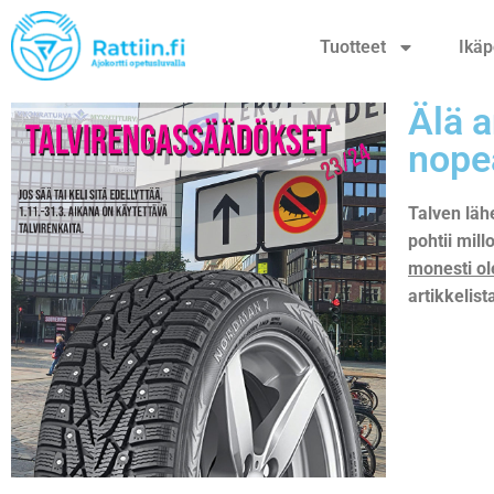
Tuotteet
Ikäp
Älä a
nope
Talven läh
pohtii mill
monesti ol
artikkelis