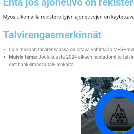
Entä jos ajoneuvo on rekister
Myös ulkomailla rekisteröityjen ajoneuvojen on käytettävä
Talvirengasmerkinnät
Lain mukaan talvirenkaassa on oltava vähintään M+S–mer
Muista tämä:
Joulukuusta 2024 alkaen nastattomilta talvi
olet hankkimassa talvirenkaita.