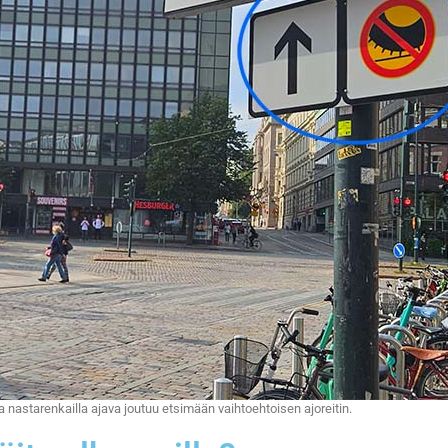
nastarenkailla ajava joutuu etsimään vaihtoehtoisen ajoreitin.