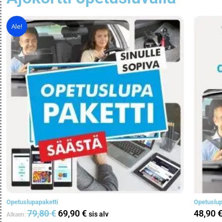
Ale!
Opetuslupapaketti
Opetuslup
79,80
€
69,90
€
48,90
sis alv
Alkaen: