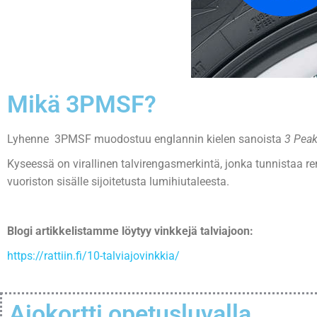
Mikä 3PMSF?
Lyhenne 3PMSF muodostuu englannin kielen sanoista
3 Pea
Kyseessä on virallinen talvirengasmerkintä, jonka tunnistaa r
vuoriston sisälle sijoitetusta lumihiutaleesta.
Blogi artikkelistamme löytyy vinkkejä talviajoon:
https://rattiin.fi/10-talviajovinkkia/
Ajokortti opetusluvalla