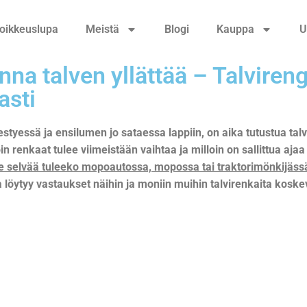
oikkeuslupa
Meistä
Blogi
Kauppa
U
nna talven yllättää – Talvire
asti
estyessä ja ensilumen jo sataessa lappiin, on aika tutustua tal
oin renkaat tulee viimeistään vaihtaa ja milloin on sallittua aja
e selvää tuleeko mopoautossa, mopossa tai traktorimönkijässä 
ta löytyy vastaukset näihin ja moniin muihin talvirenkaita koske