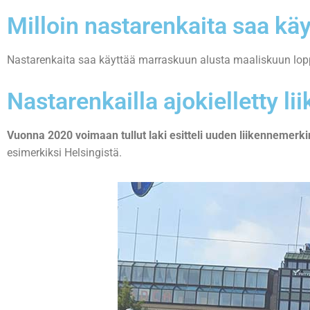
Milloin nastarenkaita saa kä
Nastarenkaita saa käyttää marraskuun alusta maaliskuun loppuun
Nastarenkailla ajokielletty l
Vuonna 2020 voimaan tullut laki esitteli uuden liikennemerkin, j
esimerkiksi Helsingistä.