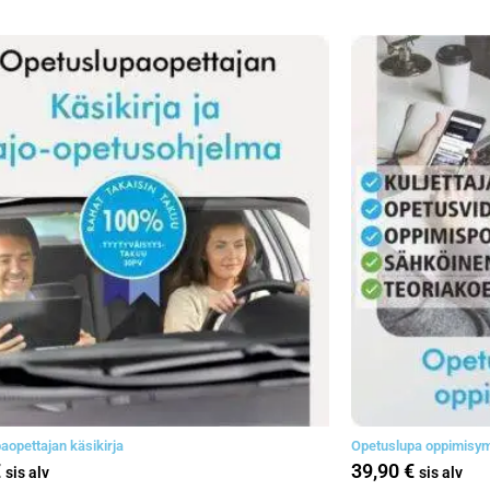
aopettajan käsikirja
Opetuslupa oppimisym
€
39,90
€
sis alv
sis alv