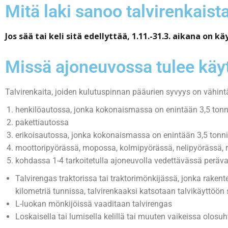
Mitä laki sanoo talvirenkaist
Jos sää tai keli
sitä edellyttää, 1.11.-31.3. aikana on k
Missä ajoneuvossa tulee käyt
Talvirenkaita, joiden kulutuspinnan pääurien syvyys on vähin
henkilöautossa, jonka kokonaismassa on enintään 3,5 tonn
pakettiautossa
erikoisautossa, jonka kokonaismassa on enintään 3,5 tonn
moottoripyörässä, mopossa, kolmipyörässä, nelipyörässä, 
kohdassa 1-4 tarkoitetulla ajoneuvolla vedettävässä perävau
Talvirengas traktorissa tai traktorimönkijässä, jonka rakent
kilometriä tunnissa, talvirenkaaksi katsotaan talvikäyttöön
L-luokan mönkijöissä vaaditaan talvirengas
Loskaisella tai lumisella kelillä tai muuten vaikeissa olosu