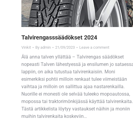
Talvirengasssäädökset 2024
Vinkit
By
admin
21/09/2023
Leave a comment
Älä anna talven yllättää – Talvirengas säädökset
nopeasti Talven lähestyessä ja ensilumen jo sataess
lappiin, on aika tutustua talvirenkaisiin. Moni
esimerkiksi pohtii milloin renkaat tulee viimeistään
vaihtaa ja milloin on sallittua ajaa nastarenkailla.
Nuorille ei monesti ole selvää tuleeko mopoautossa,
mopossa tai traktorimönkijässä käyttää talvirenkaita.
Tästä artikkelista löytyy vastaukset näihin ja moniin
muihin talvirenkaita koskeviin…