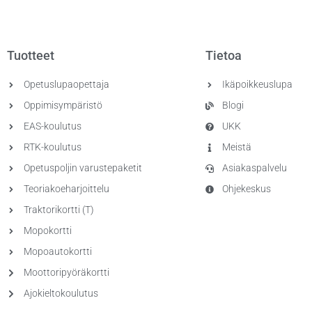
Tuotteet
Tietoa
Opetuslupaopettaja
Ikäpoikkeuslupa
Oppimisympäristö
Blogi
EAS-koulutus
UKK
RTK-koulutus
Meistä
Opetuspoljin varustepaketit
Asiakaspalvelu
Teoriakoeharjoittelu
Ohjekeskus
Traktorikortti (T)
Mopokortti
Mopoautokortti
Moottoripyöräkortti
Ajokieltokoulutus