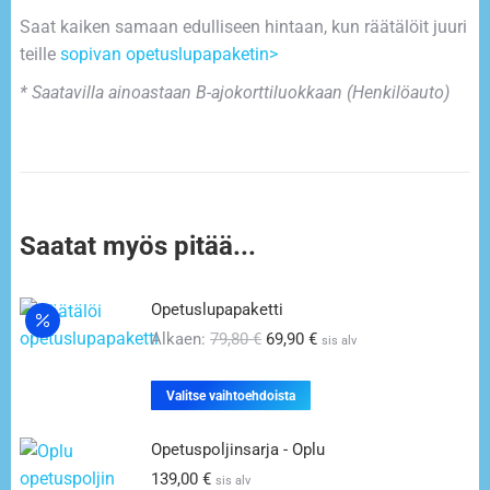
Saat kaiken samaan edulliseen hintaan, kun räätälöit juuri
teille
sopivan opetuslupapaketin>
* Saatavilla ainoastaan B-ajokorttiluokkaan (Henkilöauto)
Saatat myös pitää...
Opetuslupapaketti
Alkaen:
79,80
€
69,90
€
sis alv
Valitse vaihtoehdoista
Opetuspoljinsarja - Oplu
139,00
€
sis alv