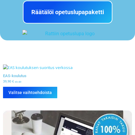
Räätälöi opetuslupapaketti
EAS-koulutus
39,90
€
sis alv
Valitse vaihtoehdoista