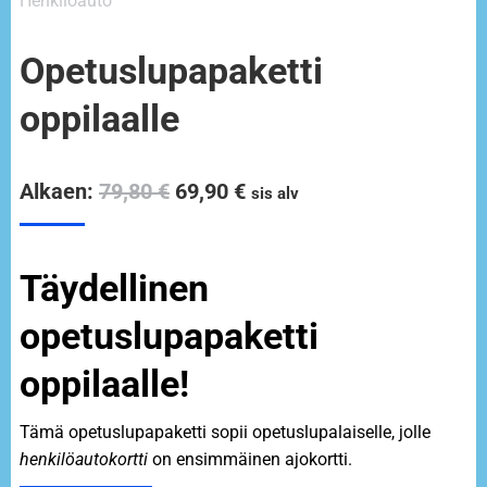
Opetuslupapaketti
oppilaalle
Alkaen:
79,80
€
69,90
€
sis alv
Täydellinen
opetuslupapaketti
oppilaalle!
Tämä opetuslupapaketti sopii opetuslupalaiselle, jolle
henkilöautokortti
on ensimmäinen ajokortti.