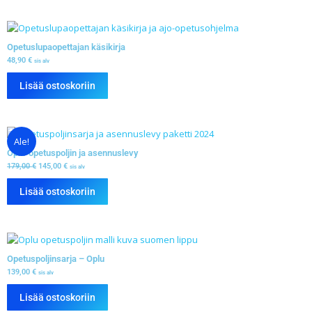
Opetuslupaopettajan käsikirja
48,90
€
sis alv
Lisää ostoskoriin
Ale!
Oplu-opetuspoljin ja asennuslevy
179,00
€
145,00
€
sis alv
Lisää ostoskoriin
Opetuspoljinsarja – Oplu
139,00
€
sis alv
Lisää ostoskoriin