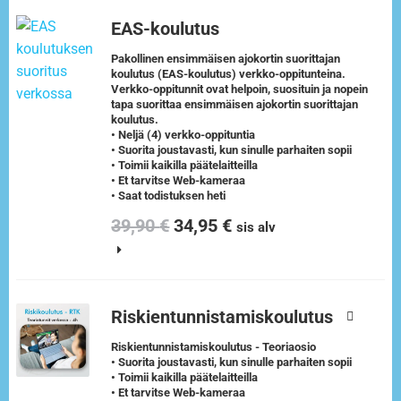
EAS-koulutus
Pakollinen ensimmäisen ajokortin suorittajan
koulutus (EAS-koulutus) verkko-oppitunteina.
Verkko-oppitunnit ovat helpoin, suosituin ja nopein
tapa suorittaa ensimmäisen ajokortin suorittajan
koulutus.
• Neljä (4) verkko-oppituntia
• Suorita joustavasti, kun sinulle parhaiten sopii
• Toimii kaikilla päätelaitteilla
• Et tarvitse Web-kameraa
• Saat todistuksen heti
39,90
€
34,95
€
sis alv
Riskientunnistamiskoulutus
Riskientunnistamiskoulutus - Teoriaosio
• Suorita joustavasti, kun sinulle parhaiten sopii
• Toimii kaikilla päätelaitteilla
• Et tarvitse Web-kameraa