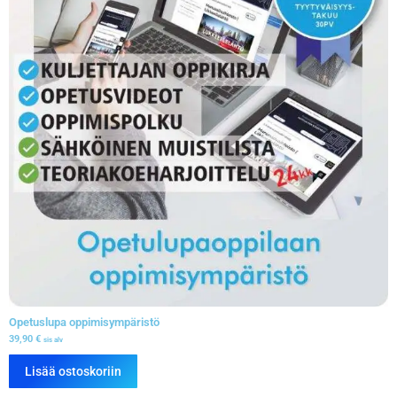
Opetuslupa oppimisympäristö
39,90
€
sis alv
Lisää ostoskoriin