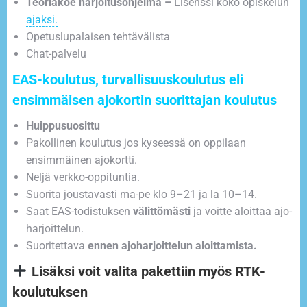
Teoriakoe harjoitusohjelma –
Lisenssi koko opiskelun
ajaksi.
Opetuslupalaisen tehtävälista
Chat-palvelu
EAS-koulutus, turvallisuuskoulutus eli
ensimmäisen ajokortin suorittajan koulutus
Huippusuosittu
Pakollinen koulutus jos kyseessä on oppilaan
ensimmäinen ajokortti.
Neljä verkko-oppituntia.
Suorita joustavasti ma-pe klo 9–21 ja la 10–14.
Saat EAS-todistuksen
välittömästi
ja voitte aloittaa ajo-
harjoittelun.
Suoritettava
ennen ajoharjoittelun aloittamista.
Lisäksi voit valita pakettiin myös RTK-
koulutuksen