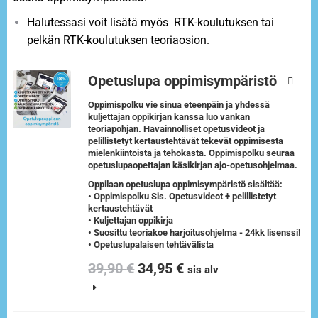
Halutessasi voit lisätä myös RTK-koulutuksen tai
pelkän RTK-koulutuksen teoriaosion.
Opetuslupa oppimisympäristö
Oppimispolku vie sinua eteenpäin ja yhdessä
kuljettajan oppikirjan kanssa luo vankan
teoriapohjan. Havainnolliset opetusvideot ja
pelillistetyt kertaustehtävät tekevät oppimisesta
mielenkiintoista ja tehokasta. Oppimispolku seuraa
opetuslupaopettajan käsikirjan ajo-opetusohjelmaa.
Oppilaan opetuslupa oppimisympäristö sisältää:
• Oppimispolku Sis. Opetusvideot + pelillistetyt
kertaustehtävät
• Kuljettajan oppikirja
• Suosittu teoriakoe harjoitusohjelma - 24kk lisenssi!
• Opetuslupalaisen tehtävälista
39,90
€
34,95
€
sis alv