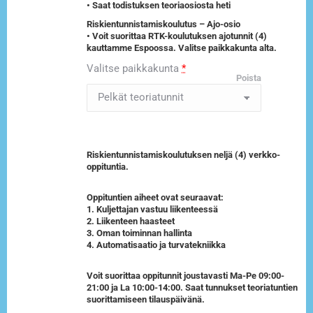
• Saat todistuksen teoriaosiosta heti
Riskientunnistamiskoulutus – Ajo-osio
• Voit suorittaa RTK-koulutuksen ajotunnit (4)
kauttamme Espoossa. Valitse paikkakunta alta.
Valitse paikkakunta
*
Poista
Riskientunnistamiskoulutuksen neljä (4) verkko-
oppituntia.
Oppituntien aiheet ovat seuraavat:
1. Kuljettajan vastuu liikenteessä
2. Liikenteen haasteet
3. Oman toiminnan hallinta
4. Automatisaatio ja turvatekniikka
Voit suorittaa oppitunnit joustavasti Ma-Pe 09:00-
21:00 ja La 10:00-14:00. Saat tunnukset teoriatuntien
suorittamiseen tilauspäivänä.