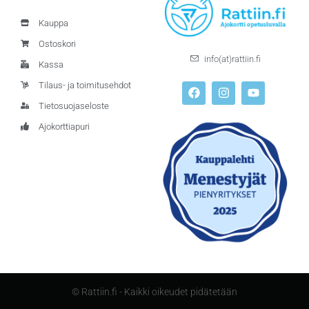
Kauppa
Ostoskori
info(at)rattiin.fi
Kassa
Tilaus- ja toimitusehdot
Tietosuojaseloste
Ajokorttiapuri
© Rattiin.fi - Kaikki oikeudet pidätetään