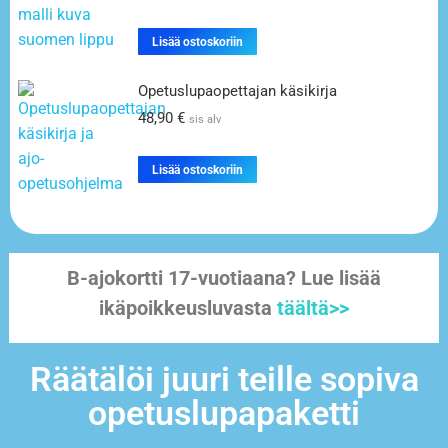
Lisää ostoskoriin
Opetuslupaopettajan käsikirja
48,90
€
sis alv
Lisää ostoskoriin
B-ajokortti 17-vuotiaana? Lue lisää
ikäpoikkeusluvasta
täältä>>
Räätälöi juuri teille sopiva
opetuslupapaketti