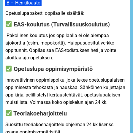
B – Henkilöauto
Opetuslupapaketti oppilaalle sisältää:
EAS-koulutus
(Turvallisuuskoulutus)
Pakollinen koulutus jos oppilaalla ei ole aiempaa
ajokorttia (esim. mopokortti). Huippusuositut verkko-
oppitunnit. Oppilas saa EAS-todistuksen heti ja voitte
aloittaa ajo-opetuksen.
Opetuslupa oppimisympäristö
Innovatiivinen oppimispolku, joka tekee opetuslupalaisen
oppimisesta tehokasta ja hauskaa. Sähköinen kuljettajan
oppikirja, pelillistetyt kertaustehtävät. opetuslupalaisen
muistilista. Voimassa koko opiskelun ajan 24 kk.
Teoriakoeharjoittelu
Suosittu teoriakoeharjoittelu ohjelman 24 kk lisenssi
osana oppimisympäristöä.