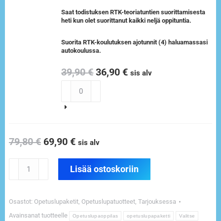
Saat todistuksen RTK-teoriatuntien suorittamisesta
heti kun olet suorittanut kaikki neljä oppituntia.
Suorita RTK-koulutuksen ajotunnit (4) haluamassasi
autokoulussa.
39,90
€
36,90
€
sis alv
79,80
€
69,90
€
sis alv
Lisää ostoskoriin
Osastot:
Opetuslupaketit
,
Opetuslupatuotteet
,
Tarjouksessa
Avainsanat tuotteelle
Opetuslupaoppilas
opetuslupapaketti
Valitse