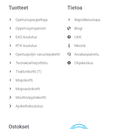
Tuotteet
Tietoa
Opetuslupaopettaja
Ikäpoikkeuslupa
Oppimisympäristö
Blogi
EAS-koulutus
UKK
RTK-koulutus
Meistä
Opetuspoljin varustepaketit
Asiakaspalvelu
Teoriakoeharjoittelu
Ohjekeskus
Traktorikortti (T)
Mopokortti
Mopoautokortti
Moottoripyöräkortti
Ajokieltokoulutus
Ostokset