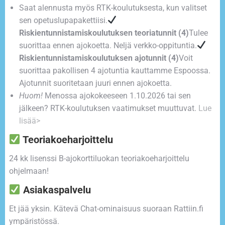
Saat alennusta myös RTK-koulutuksesta, kun valitset
sen opetuslupapakettiisi.
Riskientunnistamiskoulutuksen teoriatunnit (4)
Tulee
suorittaa ennen ajokoetta. Neljä verkko-oppituntia.
Riskientunnistamiskoulutuksen ajotunnit (4)
Voit
suorittaa pakollisen 4 ajotuntia kauttamme Espoossa.
Ajotunnit suoritetaan juuri ennen ajokoetta.
Huom!
Menossa ajokokeeseen 1.10.2026 tai sen
jälkeen? RTK-koulutuksen vaatimukset muuttuvat.
Lue
lisää>
Teoriakoeharjoittelu
24 kk lisenssi B-ajokorttiluokan teoriakoeharjoittelu
ohjelmaan!
Asiakaspalvelu
Et jää yksin. Kätevä Chat-ominaisuus suoraan Rattiin.fi
ympäristössä.