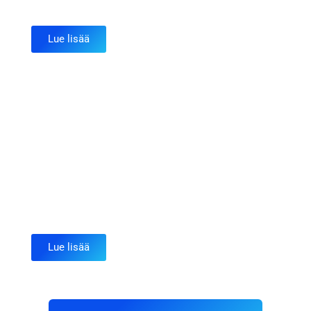
Lue lisää
Mopoauto - AM121
Lue lisää