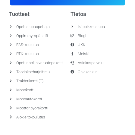
Tuotteet
Tietoa
Opetuslupaopettaja
Ikäpoikkeuslupa
Oppimisympäristö
Blogi
EAS-koulutus
UKK
RTK-koulutus
Meistä
Opetuspoljin varustepaketit
Asiakaspalvelu
Teoriakoeharjoittelu
Ohjekeskus
Traktorikortti (T)
Mopokortti
Mopoautokortti
Moottoripyöräkortti
Ajokieltokoulutus