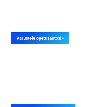
OPETUSLUPA VARUSTEET
Kaikki pakolliset varusteet opetusautoosi
edullisesti.
Varustele opetusautosi>
139,90€
RTK-KOULUTUS
Riskientunnistamiskoulutus RTK verkko-oppitunnit
ja ajotunnit paikkakuntakohtaisesti.