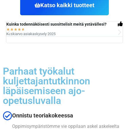
Katso kaikki tuotteet
Kuinka todennäköisesti suosittelisit meitä ystävällesi?
Kui
★
★
★
★
★
tu
Keskiarvo asiakaskysely 2025
★
Kes
Parhaat työkalut
kuljettajantutkinnon
läpäisemiseen ajo-
opetusluvalla
Onnistu teoriakokeessa
Oppimisympäristömme vie oppilaan askel askeleelta