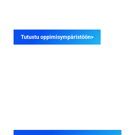
Täydellinen paketti opetuslupalaisen
itseopiskeluun. Sisältää oppikirjan,
teoriakoeharjoittelun ja paljon muuta.
Tutustu oppimisympäristöön>
39,90€
OPETUSLUPAOPETTAJAN
KÄSIKIRJA
Onnistu ajo-opetuksessa! Seuraa ainutlaatuista
ajo-opetusohjelmaa ja havainnollisia
opetusvideoita.