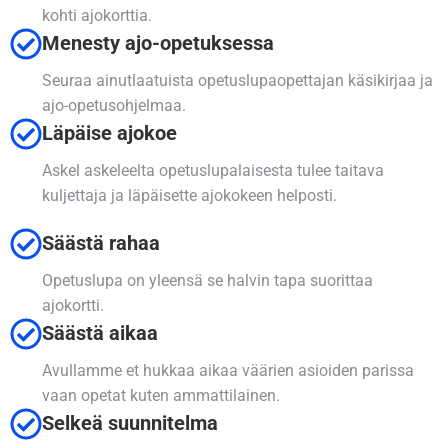
kohti ajokorttia.
Menesty ajo-opetuksessa
Seuraa ainutlaatuista opetuslupaopettajan käsikirjaa ja
ajo-opetusohjelmaa.
Läpäise ajokoe
Askel askeleelta opetuslupalaisesta tulee taitava
kuljettaja ja läpäisette ajokokeen helposti.
Säästä rahaa
Opetuslupa on yleensä se halvin tapa suorittaa
ajokortti.
Säästä aikaa
Avullamme et hukkaa aikaa väärien asioiden parissa
vaan opetat kuten ammattilainen.
Selkeä suunnitelma