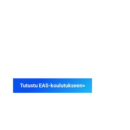
EAS-KOULUTUS
Huippusuosittu EAS-koulutus verkko-oppitunteina.
Kaikille ensimmäistä ajokorttia suorittaville.
Tutustu EAS-koulutukseen>
VAIN 39,90€