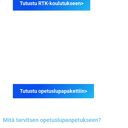
Tutustu RTK-koulutukseen>
ALK. 39,90€
OPETUSLUPAPAKETTI (B)
Räätälöi sinulle sopiva opetuslupapaketti ja
säästä selvää rahaa! Alennus kaikista
opetuslupatuotteista.
Tutustu opetuslupapakettiin>
RÄÄTÄLÖI
Mitä tarvitsen opetuslupaopetukseen?