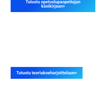
Tutustu opetuslupaopettajan
käsikirjaan>
48,90€
TEORIAKOEHARJOITTELU
Onnistu teoriakokeessa! Valittavina A, B,
AM120/121 ja T -ajokorttiluokat.
Tutustu teoriakoeharjoitteluun>
19,90€