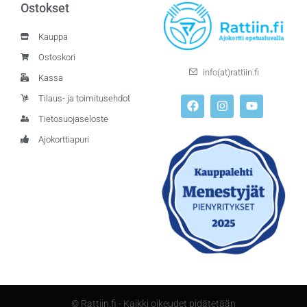
Ostokset
Kauppa
Ostoskori
info(at)rattiin.fi
Kassa
Tilaus- ja toimitusehdot
Tietosuojaseloste
Ajokorttiapuri
© Rattiin.fi - Kaikki oikeudet pidätetään