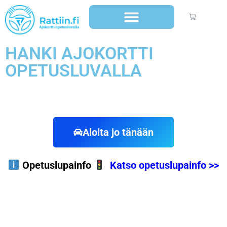
HANKI AJOKORTTI
OPETUSLUVALLA
– helpommin kuin luuletkaan
Aloita jo tänään
Opetuslupainfo
Katso opetuslupainfo >>