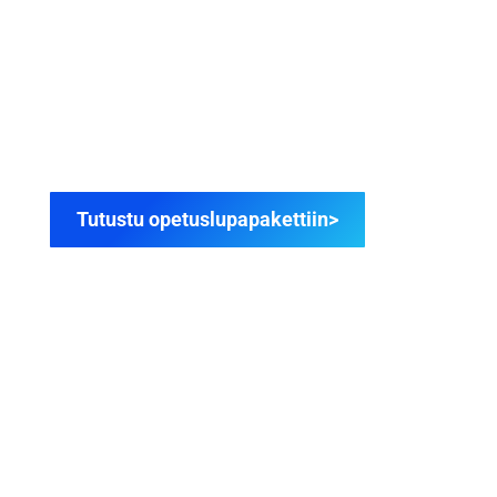
OPETUSLUPAPAKETTI
OPPILAALLE
Opetuslupapaketti oppilaalle jolle henkilöautokortti
on ensimmäinen ajokortti. Sisältää EAS-
koulutuksen.
Tutustu opetuslupapakettiin>
ALE 69,90€
OPETUSLUPA
OPPIMISYMPÄRISTÖ