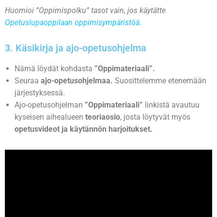
Huomioi ”Oppimispolku” tasot vain, jos käytätte
Opetuslupaoppilaan oppimisympäristöä.
3. Käsikirja ja ajo-opetusohjelma
Nämä löydät kohdasta
”Oppimateriaali”.
Seuraa
ajo-opetusohjelmaa.
Suosittelemme etenemään
järjestyksessä.
Ajo-opetusohjelman
”Oppimateriaali”
linkistä avautuu
kyseisen aihealueen
teoriaosio
, josta löytyvät myös
opetusvideot ja käytännön harjoitukset.