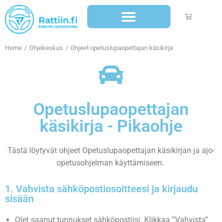
Home
Ohjekeskus
Ohjeet opetuslupaopettajan käsikirja
You are here:
Opetuslupaopettajan
käsikirja - Pikaohje
Tästä löytyvät ohjeet Opetuslupaopettajan käsikirjan ja ajo-
opetusohjelman käyttämiseen.
1. Vahvista sähköpostiosoitteesi ja kirjaudu
sisään
Olet saanut tunnukset sähköpostiisi. Klikkaa ”Vahvista”