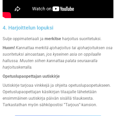
4. Harjoittelun lopuksi
Sulje oppimateriaali ja
merkitse
harjoitus suoritetuksi.
Huom!
Kannattaa merkitä ajoharjoitus tai ajoharjoituksen osa
suoritetuksi ainoastaan, jos kyseinen asia on oppilaalle
hallussa. Muuten siihen kannattaa palata seuraavalla
harjoituskerralla.
Opetuslupaopettajan uutiskirje
Uutiskirje tarjoaa vinkkejä ja ohjeita opetuslupaopetukseen.
Opetuslupaopettajan käsikirjan tilaajalle lähetetään
ensimmäinen uutiskirja päivän sisällä tilauksesta.
Tarkastathan myön sähköpostisi ”Tarjous”-kansion.