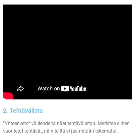
2. Tehtävälista
”Yhteenveto” välilehdeltä näet tehtävälistan. Merkitse siihen
suoritetut tehtävät, näin teiltä ei jää mitään tekemättä.