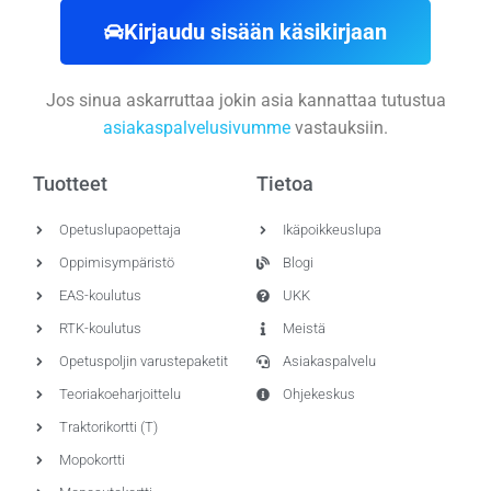
Kirjaudu sisään käsikirjaan
Jos sinua askarruttaa jokin asia kannattaa tutustua
asiakaspalvelusivumme
vastauksiin.
Tuotteet
Tietoa
Opetuslupaopettaja
Ikäpoikkeuslupa
Oppimisympäristö
Blogi
EAS-koulutus
UKK
RTK-koulutus
Meistä
Opetuspoljin varustepaketit
Asiakaspalvelu
Teoriakoeharjoittelu
Ohjekeskus
Traktorikortti (T)
Mopokortti