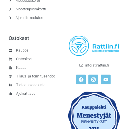
Mopoautokortti
Moottoripyöräkortti
Ajokieltokoulutus
Ostokset
Kauppa
Ostoskori
info(at)rattiin.fi
Kassa
Tilaus- ja toimitusehdot
Tietosuojaseloste
Ajokorttiapuri