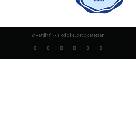
© Rattiin.fi - Kaikki oikeudet pidätetään