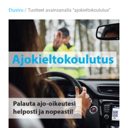
Etusivu
/ Tuotteet avainsanalla “ajokieltokoulutus”