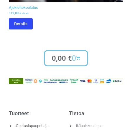
Ajokieltokoulutus
119,00
€
sis alv
Details
0
0,00
€
Tuotteet
Tietoa
Opetuslupaopettaja
Ikäpoikkeuslupa