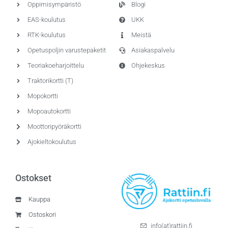
Oppimisympäristö
Blogi
EAS-koulutus
UKK
RTK-koulutus
Meistä
Opetuspoljin varustepaketit
Asiakaspalvelu
Teoriakoeharjoittelu
Ohjekeskus
Traktorikortti (T)
Mopokortti
Mopoautokortti
Moottoripyöräkortti
Ajokieltokoulutus
Ostokset
Kauppa
Ostoskori
info(at)rattiin.fi