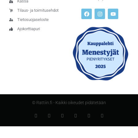
Kassa
Tilaus- ja toimitusehdot
Tietosuojaseloste
Ajokorttiapuri
© Rattiin.fi - Kaikki oikeudet pidätetään