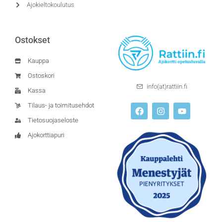
Ajokieltokoulutus
Ostokset
Kauppa
Ostoskori
info(at)rattiin.fi
Kassa
Tilaus- ja toimitusehdot
Tietosuojaseloste
Ajokorttiapuri