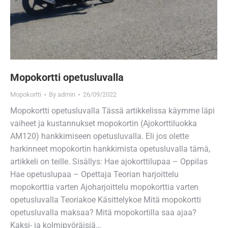
Mopokortti opetusluvalla
Mopokortti
By
admin
26/09/2022
Mopokortti opetusluvalla Tässä artikkelissa käymme läpi
vaiheet ja kustannukset mopokortin (Ajokorttiluokka
AM120) hankkimiseen opetusluvalla. Eli jos olette
harkinneet mopokortin hankkimista opetusluvalla tämä,
artikkeli on teille. Sisällys: Hae ajokorttilupaa – Oppilas
Hae opetuslupaa – Opettaja Teorian harjoittelu
mopokorttia varten Ajoharjoittelu mopokorttia varten
opetusluvalla Teoriakoe Käsittelykoe Mitä mopokortti
opetusluvalla maksaa? Mitä mopokortilla saa ajaa?
Kaksi- ja kolmipyöräisiä…