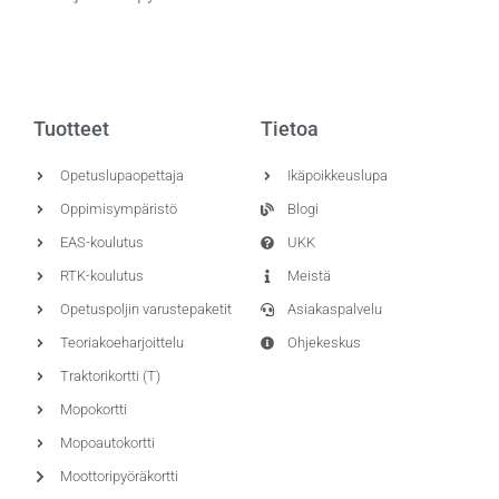
Tuotteet
Tietoa
Opetuslupaopettaja
Ikäpoikkeuslupa
Oppimisympäristö
Blogi
EAS-koulutus
UKK
RTK-koulutus
Meistä
Opetuspoljin varustepaketit
Asiakaspalvelu
Teoriakoeharjoittelu
Ohjekeskus
Traktorikortti (T)
Mopokortti
Mopoautokortti
Moottoripyöräkortti