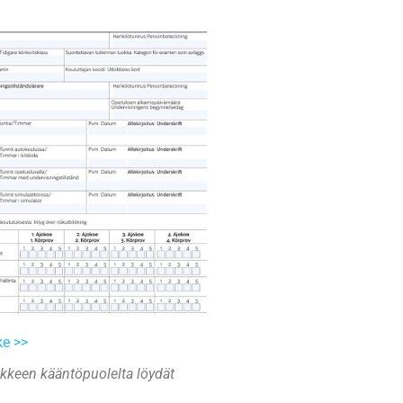
e >>
keen kääntöpuolelta löydät