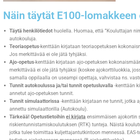
Näin täytät E100-lomakkeen 
Täytä henkilötiedot
huolella. Huomaa, että ”Kouluttajan nim
autokouluja.
Teoriaopetus
-kenttään kirjataan teoriaopetuksen kokonai
Jos merkittävää ei ole jätä tyhjäksi.
Ajo-opetus
-kenttään kirjataan ajo-opetuksen kokonaismää
merkittävää ei ole jätä tyhjäksi (koskee ajokorttiluokkia, jos
samalla oppilaalla on useampi opettaja, vahvistaa ns. vast
Tunnit autokoulussa ja/tai tunnit opetusluvalla
-kenttään k
annetut ajo-opetuksen tunnit.
Tunnit simulaattorissa
-kenttään kirjataan ne tunnit, jotk
annettu simulaattorilla (Autokoulu).
Tärkeää! Opetustietoihin
ei kirjata
ensimmäisen ajokortin s
riskientunnistamiskoulutuksen (RTK) tunteja. Näistä koulutuk
jotka tulee toimittaa kuljettajantutkintoon mennessä. EAS