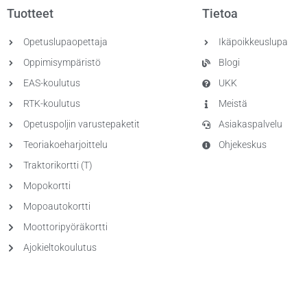
Tuotteet
Tietoa
Opetuslupaopettaja
Ikäpoikkeuslupa
Oppimisympäristö
Blogi
EAS-koulutus
UKK
RTK-koulutus
Meistä
Opetuspoljin varustepaketit
Asiakaspalvelu
Teoriakoeharjoittelu
Ohjekeskus
Traktorikortti (T)
Mopokortti
Mopoautokortti
Moottoripyöräkortti
Ajokieltokoulutus