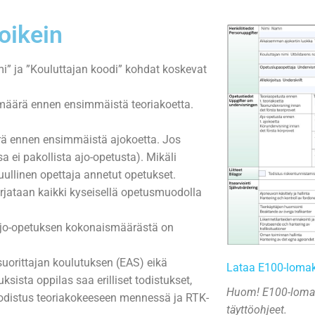
oikein
i” ja ”Kouluttajan koodi” kohdat koskevat
smäärä ennen ensimmäistä teoriakoetta.
rä ennen ensimmäistä ajokoetta. Jos
sa ei pakollista ajo-opetusta). Mikäli
uullinen opettaja annetut opetukset.
irjataan kaikki kyseisellä opetusmuodolla
a ajo-opetuksen kokonaismäärästä on
uorittajan koulutuksen (EAS) eikä
Lataa E100-lomak
sista oppilas saa erilliset todistukset,
Huom! E100-lomak
-todistus teoriakokeeseen mennessä ja RTK-
täyttöohjeet.