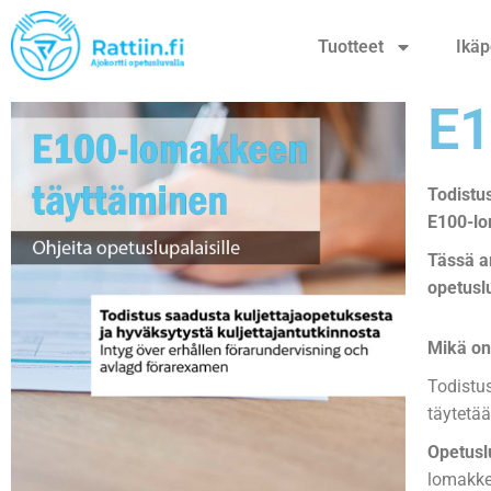
Tuotteet
Ikäp
E1
Todistus
E100-lom
Tässä a
opetusl
Mikä o
Todistus
täytetä
Opetusl
lomakke