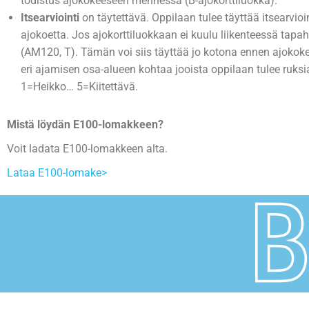
todistus ajokokeeseen mennessä (B-ajokorttiluokka).
Itsearviointi
on täytettävä. Oppilaan tulee täyttää itsearvio
ajokoetta. Jos ajokorttiluokkaan ei kuulu liikenteessä tapah
(AM120, T). Tämän voi siis täyttää jo kotona ennen ajokok
eri ajamisen osa-alueen kohtaa jooista oppilaan tulee ruk
1=Heikko… 5=Kiitettävä.
Mistä löydän E100-lomakkeen?
Voit ladata E100-lomakkeen alta.
Lataa E100-lomake>