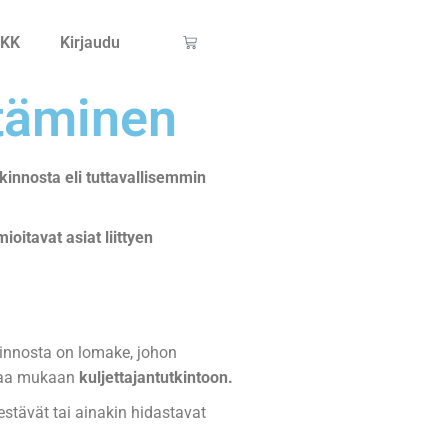
KK
Kirjaudu
täminen
kinnosta eli tuttavallisemmin
itavat asiat liittyen
kinnosta on lomake, johon
ttaa mukaan
kuljettajantutkintoon.
 estävät tai ainakin hidastavat