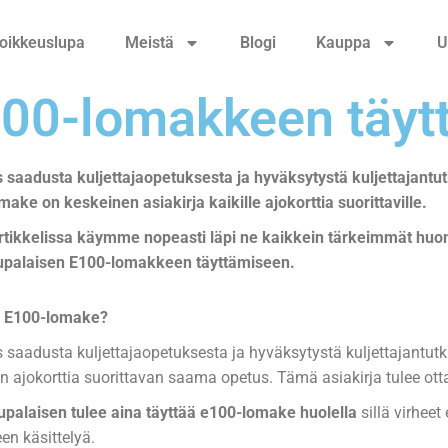
oikkeuslupa
Meistä
Blogi
Kauppa
U
00-lomakkeen täyt
 saadusta kuljettajaopetuksesta ja hyväksytystä kuljettajantut
ake on keskeinen asiakirja kaikille ajokorttia suorittaville.
rtikkelissa käymme nopeasti läpi ne kaikkein tärkeimmät huomio
upalaisen E100-lomakkeen täyttämiseen.
n E100-lomake?
 saadusta kuljettajaopetuksesta ja hyväksytystä kuljettajantut
än ajokorttia suorittavan saama opetus. Tämä asiakirja tulee o
upalaisen tulee aina täyttää e100-lomake huolella
sillä virheet
en käsittelyä.