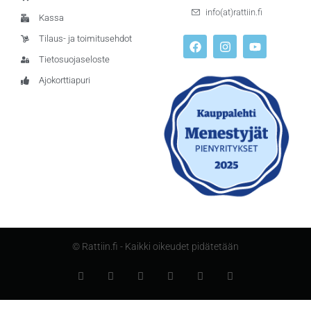
info(at)rattiin.fi
Kassa
Tilaus- ja toimitusehdot
Tietosuojaseloste
Ajokorttiapuri
© Rattiin.fi - Kaikki oikeudet pidätetään