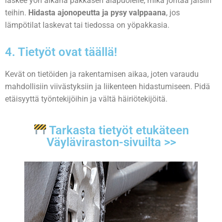
laskee yön aikana pakkasen alapuolelle, mikä johtaa jäisiin
teihin.
Hidasta ajonopeutta ja pysy valppaana
, jos
lämpötilat laskevat tai tiedossa on yöpakkasia.
4. Tietyöt ovat täällä!
Kevät on tietöiden ja rakentamisen aikaa, joten varaudu
mahdollisiin viivästyksiin ja liikenteen hidastumiseen. Pidä
etäisyyttä työntekijöihin ja vältä häiriötekijöitä.
Tarkasta tietyöt etukäteen
Väyläviraston-sivuilta >>