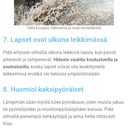
Vältä kuoppia, halkeamia ja isoja vesilätäköitä
7. Lapset ovat ulkona leikkimässä
Pidä erityisen silmällä ulkona leikkiviä lapsia, kun päivät
pitenevät ja lämpenevät.
Hidasta vauhtia koulualueilla ja
asuinalueilla
, koska lapset voivat olla keskittyneitä
leikkeihinsä eivätkä ole tietoisia ympäristöstään.
8. Huomioi kaksipyöräiset
Lämpimän sään myötä tulee pyöräkausi, joten muista jakaa
tie pyöräilijöiden ja moottoripyöräilijöiden kanssa. Pidä
silmällä pienempiä tienkäyttäjiä ja anna heille riittävästi
tilaa.