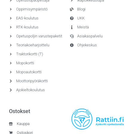
Opetuslupaopettaja
Ikäpoikkeuslupa
Oppimisympäristö
Blogi
EAS-koulutus
UKK
RTK-koulutus
Meistä
Opetuspoljin varustepaketit
Asiakaspalvelu
Teoriakoeharjoittelu
Ohjekeskus
Traktorikortti (T)
Mopokortti
Mopoautokortti
Moottoripyöräkortti
Ajokieltokoulutus
Ostokset
Kauppa
Ostoskori