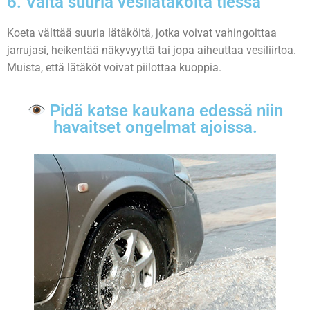
6. Vältä suuria vesilätäköitä tiessä
Koeta välttää suuria lätäköitä, jotka voivat vahingoittaa
jarrujasi, heikentää näkyvyyttä tai jopa aiheuttaa vesiliirtoa.
Muista, että lätäköt voivat piilottaa kuoppia.
Pidä katse kaukana edessä niin
havaitset ongelmat ajoissa.