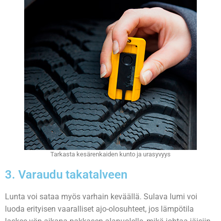
Tarkasta kesärenkaiden kunto ja urasyvyys
3. Varaudu takatalveen
Lunta voi sataa myös varhain keväällä. Sulava lumi voi
luoda erityisen vaaralliset ajo-olosuhteet, jos lämpötila