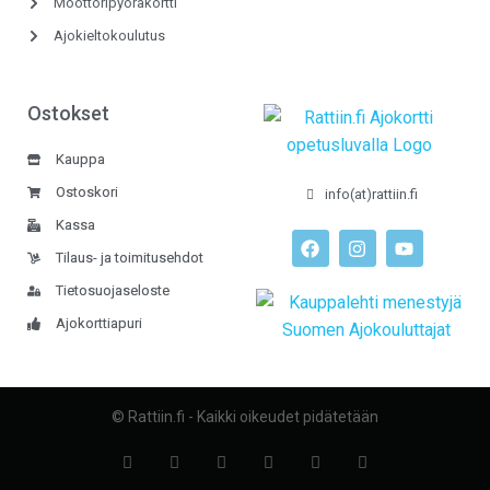
Moottoripyöräkortti
Ajokieltokoulutus
Ostokset
Kauppa
Ostoskori
info(at)rattiin.fi
Kassa
Tilaus- ja toimitusehdot
Tietosuojaseloste
Ajokorttiapuri
© Rattiin.fi - Kaikki oikeudet pidätetään