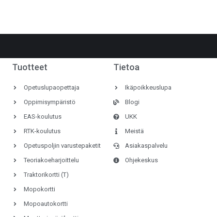
Tuotteet
Tietoa
Opetuslupaopettaja
Ikäpoikkeuslupa
Oppimisympäristö
Blogi
EAS-koulutus
UKK
RTK-koulutus
Meistä
Opetuspoljin varustepaketit
Asiakaspalvelu
Teoriakoeharjoittelu
Ohjekeskus
Traktorikortti (T)
Mopokortti
Mopoautokortti